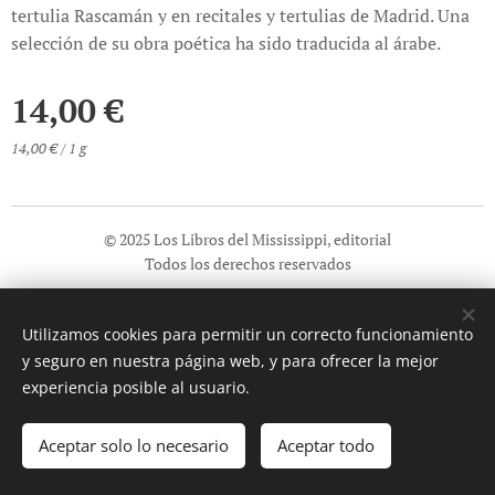
tertulia Rascamán y en recitales y tertulias de Madrid. Una
selección de su obra poética ha sido traducida al árabe.
14,00
€
14,00 € / 1 g
© 2025 Los Libros del Mississippi, editorial
Todos los derechos reservados
Información sobre seguridad general de los productos (GPSR)
Utilizamos cookies para permitir un correcto funcionamiento
Cookies
y seguro en nuestra página web, y para ofrecer la mejor
Idiomas
experiencia posible al usuario.
Español
English
Aceptar solo lo necesario
Aceptar todo