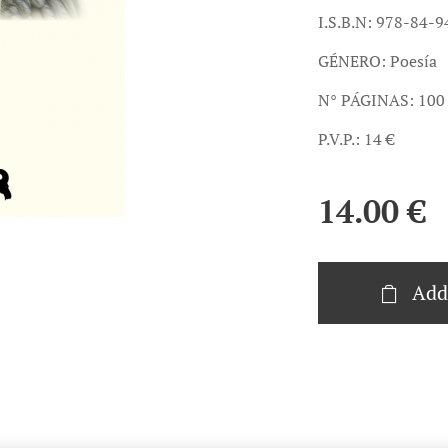
I.S.B.N: 978-84-
GÉNERO: Poesía
N° PÁGINAS: 100
P.V.P.: 14 €
14.00
€
Add 