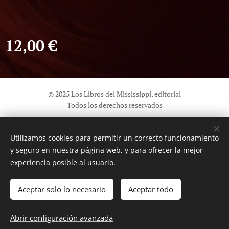
12,00
€
© 2025 Los Libros del Mississippi, editorial
Todos los derechos reservados
Información sobre seguridad general de los productos (GPSR)
Utilizamos cookies para permitir un correcto funcionamiento
Cookies
y seguro en nuestra página web, y para ofrecer la mejor
Idiomas
experiencia posible al usuario.
Español
English
Aceptar solo lo necesario
Aceptar todo
Añadir a la cesta
Abrir configuración avanzada