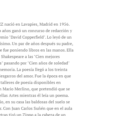
nació en Lavapies, Madrid en 1956.
 años ganó un concurso de redacción y
emio "David Copperfield". Lo leyó de un
hísimo. Un par de años después su padre,
 le fue poniendo libros en las manos. Ella
e Shakespeare a las "Cien mejores
as" pasando por "Cien años de soledad"
memoria. La poesía llegó a los treinta
desgarros del amor. Fue la época en que
s talleres de poesía disponibles en
n Mario Merlino, que pretendió que se
llas Artes mientras él leía un poema.
io, en su casa las baldosas del suelo se
r. Con Juan Carlos Suñén que en el aula
etras tiró un Zippo a la cabeza de un