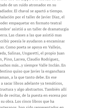
tado de un ruido atronador en su
adiador. El chaval se apartó a tiempo.
lación por el taller de Javier Diaz, el
poder empaquetar en formato teatral
ombre" asistió a un taller de dramaturgia
erra. Las clases a las que asistió mas
scribir poesía le ayudaron a encaminar
cas. Como poeta se apoya en Vallejo,
da, Salinas, Ungaretti, el propio Juan
n, Pino, Larrea, Claudio Rodriguez,
uchos más...y siempre Valle Inclán. En
destino quiso que Javier la enganchara
caman, a la que tanto debe. En ese
sacar libros adelante ya temáticos,
ructura y algo abstractos. También allí
lo de recitar, de la puesta en escena por
 su obra. Los cinco libros que ha
 artesanos, han sido representados en