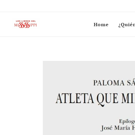
Home
¿Quié