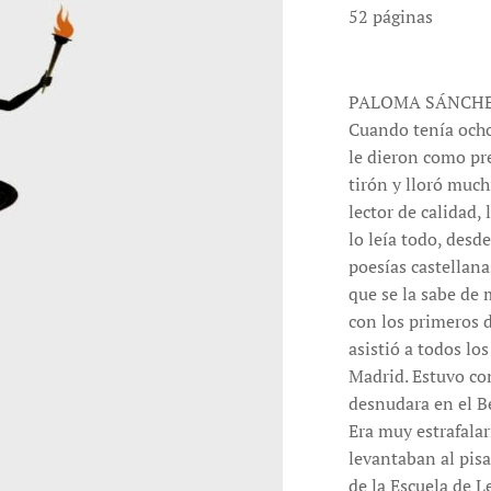
52 páginas
PALOMA SÁNCHEZ 
Cuando tenía ocho
le dieron como pr
tirón y lloró muc
lector de calidad,
lo leía todo, desd
poesías castellan
que se la sabe de 
con los primeros 
asistió a todos lo
Madrid. Estuvo co
desnudara en el Be
Era muy estrafalar
levantaban al pisa
de la Escuela de L