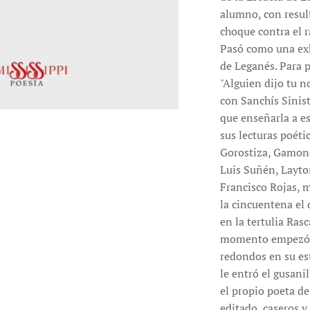
alumno, con resul
choque contra el r
Pasó como una exha
de Leganés. Para 
"Alguien dijo tu n
con Sanchís Sinist
que enseñarla a e
sus lecturas poéti
Gorostiza, Gamone
Luis Suñén, Layto
Francisco Rojas, m
la cincuentena el 
en la tertulia Ras
momento empezó a 
redondos en su est
le entró el gusanil
el propio poeta de
editado, caseros y