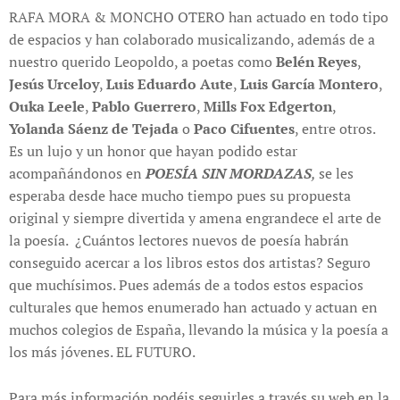
RAFA MORA & MONCHO OTERO han actuado en todo tipo
de espacios y han colaborado musicalizando, además de a
nuestro querido Leopoldo, a poetas como
Belén Reyes
,
Jesús Urceloy
,
Luis Eduardo Aute
,
Luis García Montero
,
Ouka Leele
,
Pablo Guerrero
,
Mills Fox Edgerton
,
Yolanda Sáenz de Tejada
o
Paco Cifuentes
, entre otros.
Es un lujo y un honor que hayan podido estar
acompañándonos en
POESÍA SIN MORDAZAS
,
se les
esperaba desde hace mucho tiempo pues su propuesta
original y siempre divertida y amena engrandece el arte de
la poesía. ¿Cuántos lectores nuevos de poesía habrán
conseguido acercar a los libros estos dos artistas? Seguro
que muchísimos. Pues además de a todos estos espacios
culturales que hemos enumerado han actuado y actuan en
muchos colegios de España, llevando la música y la poesía a
los más jóvenes. EL FUTURO.
Para más información podéis seguirles a través su web en la